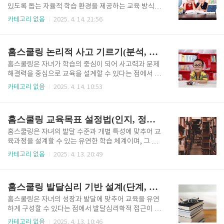
적으로 점검하는 과정입니다. 홈스쿨링에서는 학교와
있도록 돕는 자율적 학습 환경을 제공하는 교육 방식이
달리 정해진 학기나 시험일정이 없기 때문에 진단평가
며, 그 과정에서 문제해결력은 핵심적인 역량으로 기능
카테고리 없음
2025. 4. 14. 21:56
를 보다 유연하고 상황에 맞게 적용할 수 있으며, 이를
합니다. 문제해결력은 단순히 정답을 찾는 능력이 아니
통해 자녀의 학습 기초를 점검하고 수업의 시작 방향을
라, 복잡하거나 새롭게 직면한 상황에서 자녀가 스스로
결정하며, 반복적으로 축적된 평가 결과를 바탕으로 자
문제를 인식하고, 다양한 해결 방안을 모색하며, 자신에
홈스쿨링 논리적 사고 기르기(분석, 비교, 비판)
녀의 학습 경향을 분..
게 적합한 방법을 전략적으로 선택하여 실행하고 그 결
과를 반성하는 능력으로 정의되며, 이는 장기적으로 자
홈스쿨링은 자녀가 학습의 중심이 되어 사고력과 문제
녀가 자기주도적인 삶을 살아가기 위해 반드시 갖추어
해결력을 중심으로 교육을 설계할 수 있다는 점에서 논
야 할 핵심 학습 역량입니다. 홈스쿨링에서는 교실 중심
리적 사고 훈련에 최적화된 환경을 제공합니다. 논리적
카테고리 없음
2025. 4. 14. 10:53
의 정답 위주 학습이 아니라 개별화된 문제 상황과 유연
사고는 주어진 정보를 체계적으로 분석하고, 비교하며,
한 수업 설계를 통해 자녀가 문제 상황에 적극적으로 개
비판적으로 검토할 수 있는 능력으로, 단순한 암기 중심
입하고 창의적으로 해결하도록 지도할 수 있는 최적의
교육이 아닌 개념 이해와 판단력 중심 교육이 이루어져
홈스쿨링 교육목표 설정법(인지, 정의, 행동)
환경을 조성할 수 있으며, 특히..
야 하는 현대 교육의 핵심 역량으로 평가됩니다. 홈스쿨
링은 일률적인 교과 내용과 평가 방식에 구애받지 않고,
홈스쿨링은 자녀의 발달 수준과 개별 특성에 맞추어 교
자녀의 발달 수준과 학습 흥미에 맞춰 사고 훈련을 단계
육과정을 설계할 수 있는 유연한 학습 체계이며, 그 중
별로 적용할 수 있다는 장점을 가지며, 이를 통해 자녀
심에는 분명하고 체계적인 교육목표의 설정이 반드시
카테고리 없음
2025. 4. 13. 20:49
는 자신의 생각을 논리적으로 전개하고 다양한 관점에
선행되어야 합니다. 교육목표는 학습이 어떤 방향으로
서 사안을 바라보며 문제를 합리적으로 해결하는 태도
나아가야 하는지를 제시하는 나침반의 역할을 하며, 자
를 자연스럽게 기를 수 있습니다. 특히 분석, 비교, 비판
녀의 학습 내용, 활동, 평가, 피드백 전 과정을 설계하고
홈스쿨링 발달심리 기반 설계(단계, 욕구, 환경)
이라는 세 가지 사고..
운영하는 기준점으로 작용합니다. 특히 홈스쿨링에서
는 외부의 제도적 기준이나 시험 체계가 존재하지 않기
홈스쿨링은 자녀의 성장과 발달에 맞추어 교육을 유연
때문에 학부모가 자녀의 인지 발달, 정서적 반응, 행동
하게 구성할 수 있다는 점에서 발달심리학적 접근이 매
변화의 세 가지 측면을 종합적으로 고려한 교육목표를
우 효과적으로 작용할 수 있는 교육 방식입니다. 발달심
카테고리 없음
2025. 4. 13. 10:46