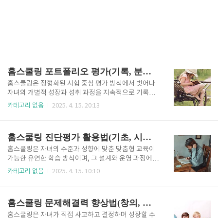
홈스쿨링 포트폴리오 평가(기록, 분석, 성과)
홈스쿨링은 정형화된 시험 중심 평가 방식에서 벗어나
자녀의 개별적 성장과 성취 과정을 지속적으로 기록하
고 성찰하는 대안적 평가 방법이 요구되며, 그중 포트폴
카테고리 없음
2025. 4. 15. 20:13
리오 평가는 자녀의 학습 전반을 체계적으로 정리하고
평가하는 가장 효과적인 도구입니다. 포트폴리오 평가
는 단순히 결과물만을 모아두는 것이 아니라, 자녀가 학
홈스쿨링 진단평가 활용법(기초, 시작, 경향)
습 과정에서 수행한 다양한 활동을 기록하고, 그 안에
담긴 학습 의도와 사고 과정을 분석하며, 이를 바탕으로
홈스쿨링은 자녀의 수준과 성향에 맞춘 맞춤형 교육이
실제 성과를 확인하고 성장의 방향을 재설정하는 종합
가능한 유연한 학습 방식이며, 그 설계와 운영 과정에서
적 평가 방식입니다. 홈스쿨링은 자녀 중심의 자율 교육
진단평가는 가장 기초적이면서도 핵심적인 역할을 수
카테고리 없음
2025. 4. 15. 10:10
이라는 특징을 갖고 있기 때문에 포트폴리오 평가를 통
행합니다. 진단평가는 수업을 시작하기 전 자녀의 현재
해 학부모와 자녀 모두가 학습 전반을 성찰하고 피드백
학습 상태를 객관적으로 파악하고, 그에 맞춰 학습 목표
을 주고받을 수 있는 장점을 가집니다. 특히 기록, 분석,
를 설정하며, 효과적인 수업 내용을 구성하기 위한 출발
홈스쿨링 문제해결력 향상법(창의, 전략, 선택)
성과라는 세 가지 측면은 ..
점이 되는 평가 형태로, 단지 시험을 보는 것이 아니라
자녀의 인지 수준, 정서 상태, 학습 습관, 성향 등을 총체
홈스쿨링은 자녀가 직접 사고하고 결정하며 성장할 수