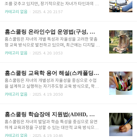
요하게 부각되고 있으며, 홈스쿨링에서는 이를 일상 수
조를 갖추고 있지만, 장기적으로는 자녀가 타인과의 협
업과 생활 속에서 통합적으로 실천할 수 있습니다. 반성
력 속에서 문제를 해결하고 다양한 관점과 아이디어를
카테고리 없음
2025. 4. 20. 21:57
적 사고란 과거의 경험이나 학습을 단순히 회상하는 것
조율하며 공동의 목표를 향해 나아가는 협업 능력을 기
이 아니라 그 경험의 의미를 분석하고, 그 안에서 무엇
르는 것도 매우 중요합니다. 특히 협동학습은 단순한 과
을 배웠는지를 명확히 하며, 앞으로의 방향을 조정하는
제 나눔이나 집단 활동이 아니라, 공동 책임성과 상호
홈스쿨링 온라인수업 운영법(구성, 도구, 상호작용)
사고 활동으로,..
의존성을 바탕으로 각자의 역할을 수행하며 집단의 성
과를 함께 완성해나가는 구조로, 학업 성취뿐만 아니라
홈스쿨링은 자녀의 개별 특성과 자율성을 고려한 맞춤
사회성, 의사소통 능력, 자기조절력 향상에 매우 효과적
형 교육 방식으로 발전하고 있으며, 최근에는 디지털 기
인 교수 전략입니다. 홈스쿨링에서는 형제자매 간 협동
술과 플랫폼의 발달에 따라 온라인 수업을 홈스쿨링에
카테고리 없음
2025. 4. 20. 10:53
학습, 지역 모임 내 공동 프로젝트, 온라인 협업 활동 등
통합하는 사례가 증가하고 있습니다. 온라인 수업은 시
다양한 형태로 협동학습을 설계할 수 있으며, 그 핵심은
간과 공간의 제약을 넘어서 다양한 콘텐츠를 활용하고
‘팀 구성의 원리’, ‘역할 배분의 구조화’, ‘성과 발표의
외부 교육 자원과 연결할 수 있다는 장점이 있지만, 효
홈스쿨링 교육학 용어 해설(스캐폴딩, ZPD, 강화)
공유’라는 세..
과적인 운영을 위해서는 수업 구성, 도구 선택, 상호작
용 방식에 대한 체계적인 계획이 필요합니다. 홈스쿨링
홈스쿨링은 자녀의 개별성과 자율성을 중심으로 수업
에서 온라인수업은 단순히 영상을 시청하는 활동을 넘
을 설계하고 실행하는 자기주도형 교육 방식으로, 학부
어서 실시간 수업, 자기주도형 콘텐츠 학습, 녹화 복습,
모가 직접 교사 역할을 수행하기 때문에 기본적인 교육
카테고리 없음
2025. 4. 19. 20:50
과제 제출, 피드백 공유, 토론, 프로젝트 협업 등 다양한
학 개념에 대한 이해는 실천적인 수업 설계와 자녀 피드
수업 방식이 통합된 형태로 구성되어야 하며, 이를 통해
백에 매우 중요한 기반이 됩니다. 특히 교수학습 이론
자녀는 온라인 환경 속에서도 자기주도적 학습 역량과
중에서도 학습자 중심의 발달을 돕는 용어들은 홈스쿨
홈스쿨링 학습장애 지원법(ADHD, 난독, 맞춤)
디지털 활용 능력을 ..
링 상황에 실질적으로 적용 가능하며, 그 개념과 활용
방법을 명확히 이해할 경우 자녀의 사고력, 자기조절력,
홈스쿨링은 자녀의 발달과 학습 특성을 중심으로 유연
학습 지속력에 긍정적인 영향을 미칠 수 있습니다. 그
하게 교육과정을 구성할 수 있는 대안적 교육 방식으로,
중에서도 대표적인 세 가지 개념인 **스캐폴딩(scaffol
특히 학습장애가 있는 자녀에게 맞춤형 학습 환경을 제
카테고리 없음
2025. 4. 19. 10:46