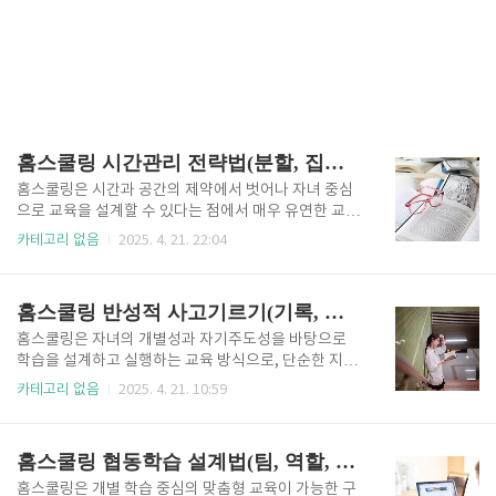
홈스쿨링 시간관리 전략법(분할, 집중, 기록)
홈스쿨링은 시간과 공간의 제약에서 벗어나 자녀 중심
으로 교육을 설계할 수 있다는 점에서 매우 유연한 교육
방식이지만, 이러한 자율성이 오히려 학습 집중력 저하
카테고리 없음
2025. 4. 21. 22:04
나 비효율적인 시간 활용으로 이어질 위험도 동시에 내
포하고 있습니다. 따라서 홈스쿨링의 효과를 극대화하
기 위해서는 자녀의 발달 단계, 집중 유형, 학습 리듬 등
홈스쿨링 반성적 사고기르기(기록, 논의, 재구성)
을 고려한 체계적인 시간관리 전략이 반드시 필요하며,
그 핵심은 시간을 어떻게 분할하고, 그 안에서 어떻게
홈스쿨링은 자녀의 개별성과 자기주도성을 바탕으로
집중하며, 학습 흐름과 결과를 어떻게 기록하고 반성할
학습을 설계하고 실행하는 교육 방식으로, 단순한 지식
것인지에 대한 구조화된 실천 계획입니다. 특히 홈스쿨
전달을 넘어 자녀가 스스로 생각하고 판단하며 자신의
카테고리 없음
2025. 4. 21. 10:59
링은 일반 학교처럼 종소리나 정해진 시간표에 의해 움
경험을 되돌아보고 성찰하는 사고력을 길러주는 데 매
직이지 않기 때문에, 오히려 시간의 흐름을 인식하고 조
우 적합한 환경을 제공합니다. 특히 복잡하고 변화가 빠
절하는 능력을 내면화해야 하며, 이는 자기주도 학습 역
른 현대 사회에서는 정답 중심 학습보다 문제 상황을 비
홈스쿨링 협동학습 설계법(팀, 역할, 발표)
량의 핵심이자 평생 학습..
판적으로 바라보고 자신이 경험한 것을 재구성하며 성
찰하는 능력, 즉 반성적 사고(reflective thinking)가 중
홈스쿨링은 개별 학습 중심의 맞춤형 교육이 가능한 구